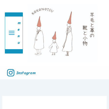
内
容
を
m
ス
e
n
キ
u
ッ
プ
Instagram